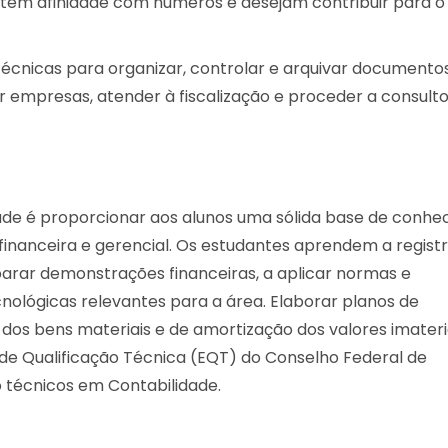
e têm afinidade com números e desejam contribuir para o
s técnicas para organizar, controlar e arquivar documento
zar empresas, atender à fiscalização e proceder a consulto
dade é proporcionar aos alunos uma sólida base de conh
 financeira e gerencial. Os estudantes aprendem a registr
eparar demonstrações financeiras, a aplicar normas e
nológicas relevantes para a área. Elaborar planos de
os bens materiais e de amortização dos valores imateri
 de Qualificação Técnica (EQT) do Conselho Federal de
 técnicos em Contabilidade.