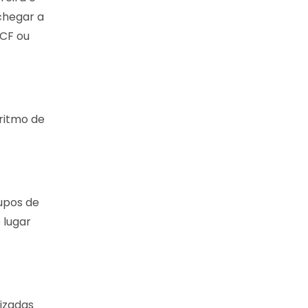
chegar a
ECF ou
 ritmo de
rupos de
 lugar
izadas