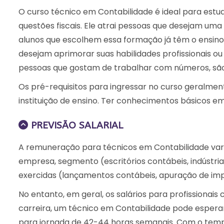
O curso técnico em Contabilidade é ideal para estu
questões fiscais. Ele atrai pessoas que desejam uma
alunos que escolhem essa formação já têm o ensin
desejam aprimorar suas habilidades profissionais o
pessoas que gostam de trabalhar com números, são o
Os pré-requisitos para ingressar no curso geralme
instituição de ensino. Ter conhecimentos básicos e
PREVISÃO SALARIAL
A remuneração para técnicos em Contabilidade vari
empresa, segmento (escritórios contábeis, indústri
exercidas (lançamentos contábeis, apuração de imp
No entanto, em geral, os salários para profissionai
carreira, um técnico em Contabilidade pode esperar
para jornada de 42-44 horas semanais.
Com o tempo