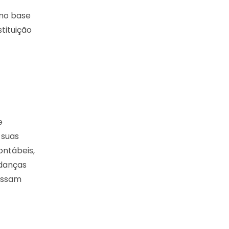
mo base
tituição
e
 suas
ontábeis,
udanças
possam