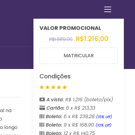
Ver
o
menu
do
R$1.216,00
site
R$1.689,00
MATRICULAR
Condições
A vista
: R$ 1.216 (boleto/pix)
Cartão:
6 x R$ 213,33
al na
Boleto:
6 x R$ 239,28
(15% off)
o
Boleto:
9 x R$ 168,90
(10% off)
ao longo
Boleto:
12 x R$ 140,75