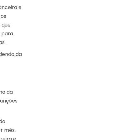
anceira e
tos
 que
a para
as.
ndendo da
ho da
funções
 da
r mês,
reira e