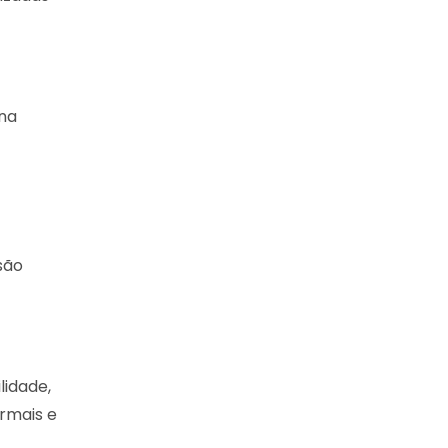
 na
são
lidade,
ormais e