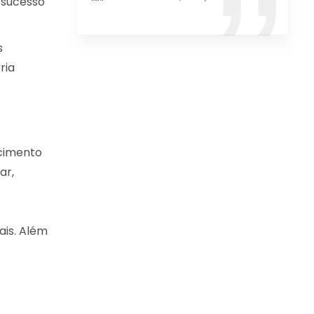
 sucesso
s
ria
ecimento
ar,
ais. Além