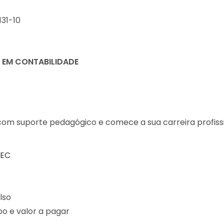
131-10
 EM CONTABILIDADE
com suporte pedagógico e comece a sua carreira profiss
MEC
lso
o e valor a pagar