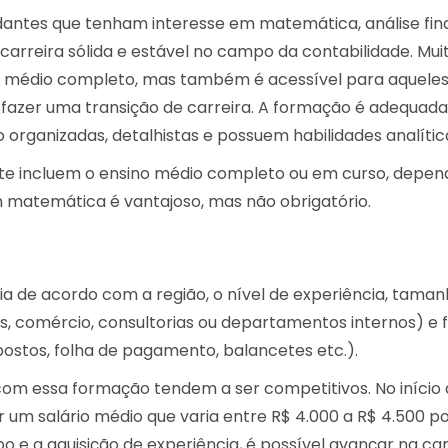
dantes que tenham interesse em matemática, análise fin
 carreira sólida e estável no campo da contabilidade. Mui
o médio completo, mas também é acessível para aqueles
u fazer uma transição de carreira. A formação é adequad
rganizadas, detalhistas e possuem habilidades analític
nte incluem o ensino médio completo ou em curso, depe
m matemática é vantajoso, mas não obrigatório.
a de acordo com a região, o nível de experiência, taman
as, comércio, consultorias ou departamentos internos) e 
ostos, folha de pagamento, balancetes etc.).
s com essa formação tendem a ser competitivos. No início
 um salário médio que varia entre
R$ 4.000 a R$ 4.500
po
 e a aquisição de experiência, é possível avançar na car