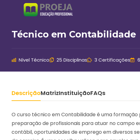
Ir
para
o
conteúdo
Técnico em Contabilidade
Nível Técnico
25 Disciplinas
3 Certificações
Descrição
Matriz
Instituição
FAQs
O curso técnico em Contabilidade é uma formação 
preparação de profissionais para atuar no campo e
contábil, oportunidades de emprego em diversos set