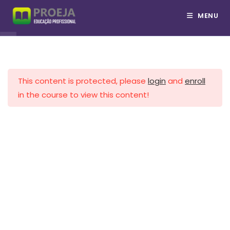
Ir
MENU
Disciplinas
19
Técnico em Finanças
para
o
conteúdo
Fundamentos da
Administração
This content is protected, please
login
and
enroll
Informática Básica
COPYRIGHT © PROEJA 2026
in the course to view this content!
//Whatsapp
Comunicação Interpessoal
Atendimento ao Cliente
Matemática Financeira
Empreendedorismo
Gestão de Pessoas