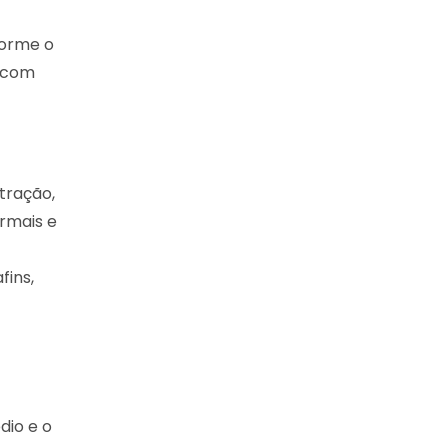
forme o
, com
tração,
ormais e
fins,
dio e o