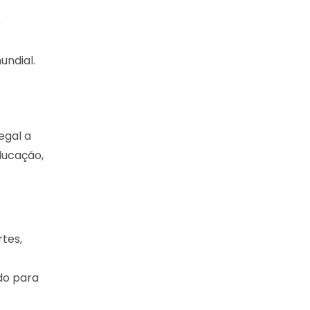
e
undial.
egal a
ducação,
tes,
do para