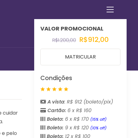
Ver
o
menu
do
R$912,00
site
R$1.200,00
MATRICULAR
Condições
A vista
: R$ 912 (boleto/pix)
Cartão:
6 x R$ 160
e cuidar
Boleto:
6 x R$ 170
(15% off)
a.
Boleto:
9 x R$ 120
(10% off)
 e pelo
Boleto:
12 x R$ 100