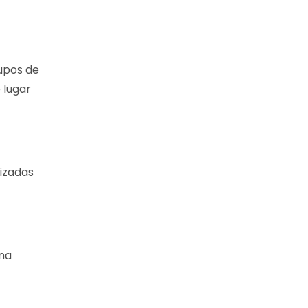
rupos de
 lugar
izadas
 na