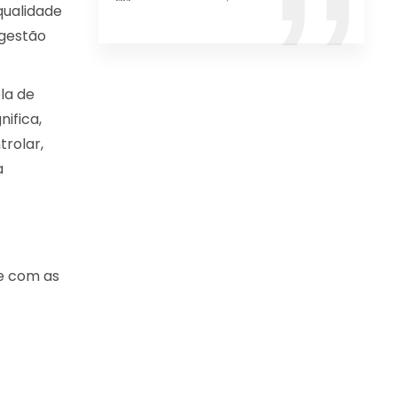
qualidade
 gestão
la de
ifica,
trolar,
a
de com as