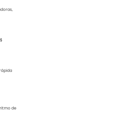
adoras,
R$
rápida
 ritmo de