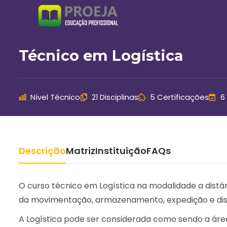
Ir
para
o
conteúdo
Técnico em Logística
Nível Técnico
21 Disciplinas
5 Certificações
6
Descrição
Matriz
Instituição
FAQs
O curso técnico em Logística na modalidade a distânc
da movimentação, armazenamento, expedição e dist
A Logística pode ser considerada como sendo a área