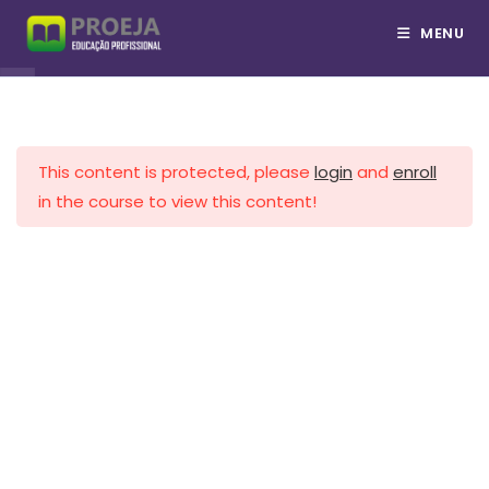
Cadeia de Suprimentos
Ir
MENU
Técnico em Logística
para
Armazenagem
o
conteúdo
Estoque
This content is protected, please
login
and
enroll
Gestão de Compras
COPYRIGHT © PROEJA 2026
in the course to view this content!
//Whatsapp
Comércio Eletrônico
Comércio Exterior
Terminais Portuários
Logística Empresarial
Logística Reversa