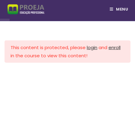
Cadeia de Suprimentos
Ir
MENU
Técnico em Logística
para
Armazenagem
o
conteúdo
Estoque
This content is protected, please
login
and
enroll
Gestão de Compras
COPYRIGHT © PROEJA 2026
in the course to view this content!
//Whatsapp
Comércio Eletrônico
Comércio Exterior
Terminais Portuários
Logística Empresarial
Logística Reversa