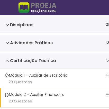
Ir
para
o
conteúdo
2
Disciplinas
0
Atividades Práticas
//Whatsapp
5
Certificação Técnica
Módulo 1 – Auxiliar de Escritório
20 Questões
Módulo 2 – Auxiliar Financeiro
20 Questões