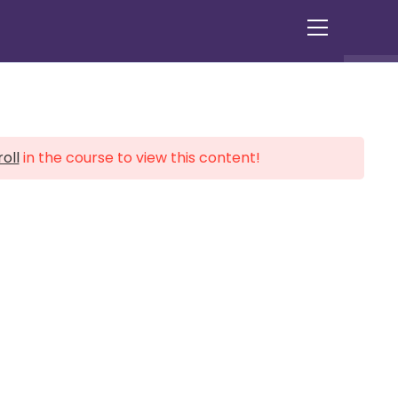
Ver
o
menu
do
site
oll
in the course to view this content!