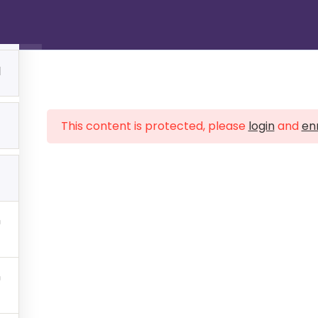
Técnico em Logística
1
This content is protected, please
login
and
enr