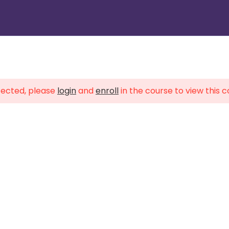
1
tected, please
login
and
enroll
in the course to view this 