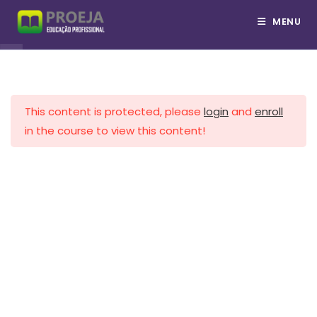
Cadeia de Suprimentos
Ir
MENU
Técnico em Logística
para
Armazenagem
o
conteúdo
Estoque
This content is protected, please
login
and
enroll
Gestão de Compras
COPYRIGHT © PROEJA 2026
in the course to view this content!
//Whatsapp
Comércio Eletrônico
Comércio Exterior
Terminais Portuários
Logística Empresarial
Logística Reversa